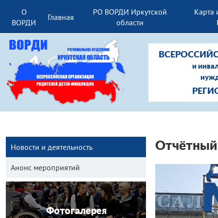
О
РО ВОРДИ Иркутской
Карта 
Главная
ВОРДИ
области
ВСЕРОССИЙС
и инва
нужд
РЕГИ
Отчётный 
Новости и деятельность
Анонс мероприятий
Фотогалерея