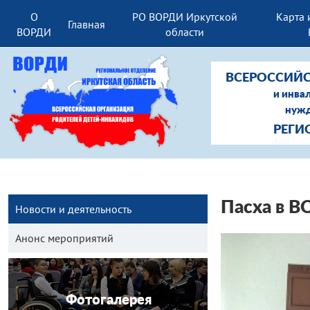
О
РО ВОРДИ Иркутской
Карта 
Главная
ВОРДИ
области
ВСЕРОССИЙС
и инва
нужд
РЕГИ
Пасха в В
Новости и деятельность
Анонс мероприятий
Фотогалерея