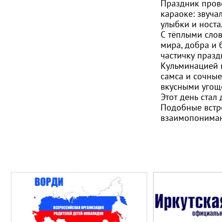
Праздник прове
караоке: звуча
улыбки и носта
С тёплыми сло
мира, добра и 
частичку празд
Кульминацией в
самса и сочные
вкусными угощ
Этот день стал
Подобные встре
взаимопониман