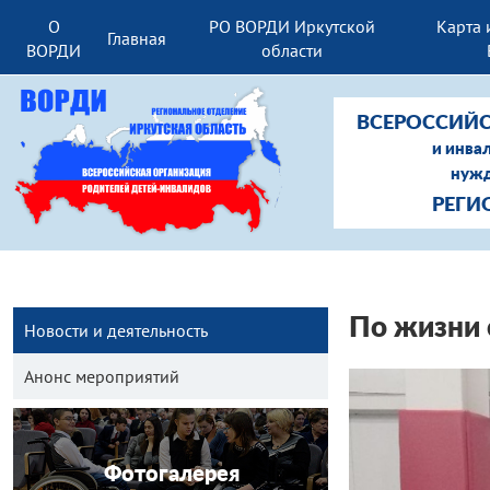
О
РО ВОРДИ Иркутской
Карта 
Главная
ВОРДИ
области
ВСЕРОССИЙС
и инва
нужд
РЕГИ
По жизни 
Новости и деятельность
Анонс мероприятий
Фотогалерея