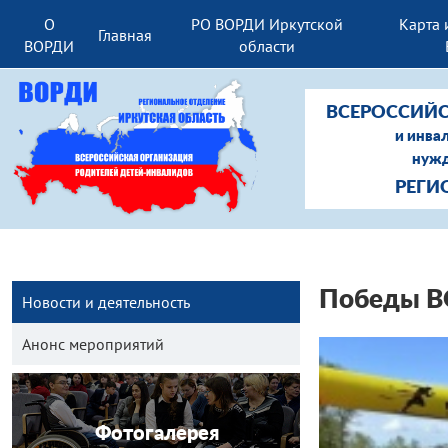
О
РО ВОРДИ Иркутской
Карта 
Главная
ВОРДИ
области
ВСЕРОССИЙС
и инва
нужд
РЕГИ
Победы ВО
Новости и деятельность
Анонс мероприятий
Фотогалерея