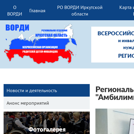
О
РО ВОРДИ Иркутской
Карта 
Главная
ВОРДИ
области
ВСЕРОССИЙС
и инва
нужд
РЕГИ
Региональ
Новости и деятельность
"Амбилим
Анонс мероприятий
Фотогалерея