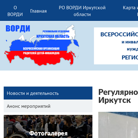
О
РО ВОРДИ Иркутской
Карта 
Главная
ВОРДИ
области
ВСЕРОССИЙС
и инва
нужд
РЕГИ
Регулярно
Новости и деятельность
Иркутск
Анонс мероприятий
Фотогалерея