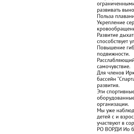
ограниченными
развивать вын
Польза плавани
Укрепление сер
кровообращени
Развитие дыхат
способствует 
Повышение гибк
подвижности.
Расслабляющий 
самочувствие.
Для членов Ир
бассейн "Спарт
развития.
Эти спортивны
оборудованные
организации.
Мы уже наблюд
детей с и взро
участвуют в со
РО ВОРДИ Ио 