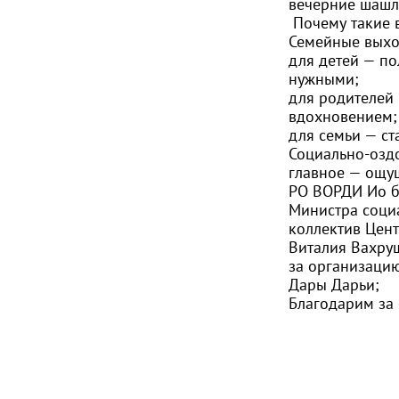
вечерние шашл
Почему такие 
Семейные выход
для детей — по
нужными;
для родителей 
вдохновением;
для семьи — ст
Социально-оздо
главное — ощущ
РО ВОРДИ Ио б
Министра социа
коллектив Цент
Виталия Вахру
за организаци
Дары Дарьи;
Благодарим за