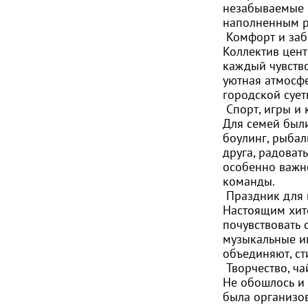
незабываемые в
наполненным р
Комфорт и заб
Коллектив цент
каждый чувство
уютная атмосф
городской сует
Спорт, игры и
Для семей был
боулинг, рыбал
друга, радоват
особенно важно
команды.
Праздник для в
Настоящим хито
почувствовать 
музыкальные иг
объединяют, ст
Творчество, ч
Не обошлось и 
была организо