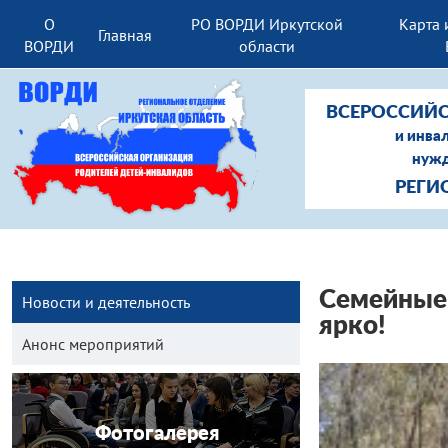
О
РО ВОРДИ Иркутской
Карта 
Главная
ВОРДИ
области
ВСЕРОССИЙС
и инва
нужд
РЕГИ
Семейные 
Новости и деятельность
ярко!
Анонс мероприятий
Фотогалерея