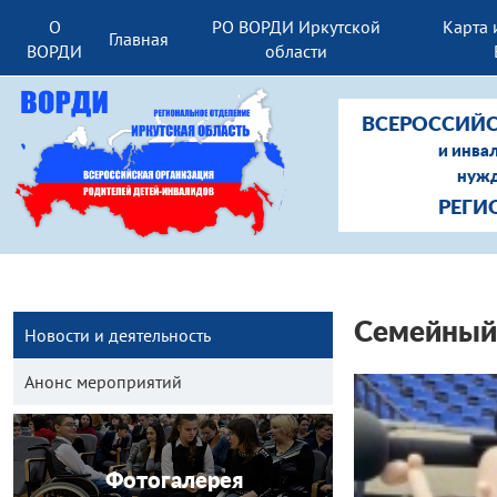
О
РО ВОРДИ Иркутской
Карта 
Главная
ВОРДИ
области
ВСЕРОССИЙС
и инва
нужд
РЕГИ
Семейный 
Новости и деятельность
Анонс мероприятий
Фотогалерея