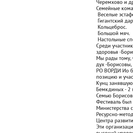
Черемхово и др
Семейные кома
Веселые эстаф
Гигантский дар
Кольцеброс.
Большой мяч.
Настольные сп
Среди участни
здоровья -Бори
Мы рады тому,
дух -Борисовы,
РО ВОРДИ Ио б
позицию и учас
Кунц занявшую 
Бемкдиных - 2 
Семью Борисовы
Фестиваль был
Министерства с
Ресурсно-метод
Центра развити
Эти организаци
высокий урове