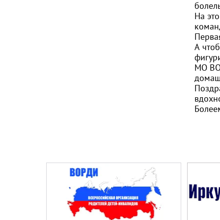
болел
На эт
коман
Первая
А что
фигур
МО ВО
домаш
Поздр
вдохн
Более