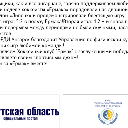
ьщики, как и все ангарчане, горячо поддерживаем люб
ой неделе хоккеисты «Ермака» порадовали нас двойной
дой «Липецк» и продемонстрировали блестящую игру:
 игра: 5:2 в пользу Ермака!Вторая игра: 4:2 – и снова 
бы перерывы между периодами не были скучными, нас
истов!
РДИ Ангарск
благодарит
Управление по физической кул
них игр любимой команды!
авляем
Хоккейный клуб "Ермак"
с заслуженными победам
овляете своим спортивным духом!
м за «Ермак» вместе!