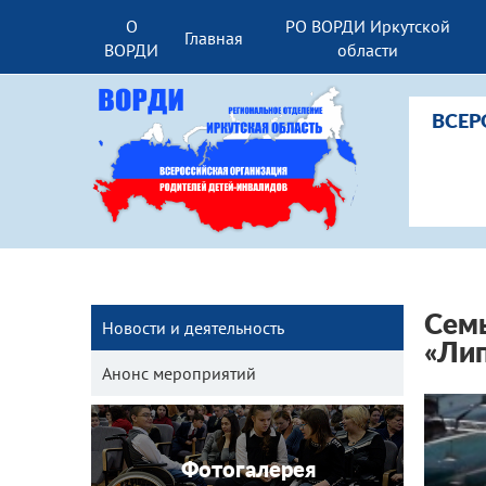
О
РО ВОРДИ Иркутской
Главная
ВОРДИ
области
ВСЕР
Семь
Новости и деятельность
«Лип
Анонс мероприятий
Фотогалерея