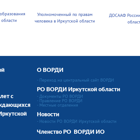
 образования
Уполномоченный по правам
ДОСААФ России
 области
человека в Иркутской области
облас
ой
О ВОРДИ
- Переход на центральный сайт ВОРДИ
РО ВОРДИ Иркутской области
- Документы РО ВОРДИ
лет с
- Правление РО ВОРДИ
-
Местные отделения
уждающихся
 Иркутской
Новости
- Новости РО ВОРДИ Иркутской области
Членство РО
ВОРДИ ИО