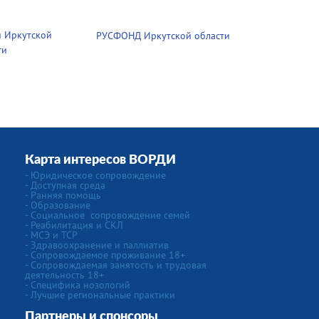
 Иркутской
РУСФОНД Иркутской области
ти
Карта интересов ВОРДИ
-
Юридическое сопровождение
- Доступная среда
- Ранняя помощь
- Образование
-
Социальное сопровождение семей
- Реабилитация и СКЛ
- МСЭ и ТСР
- Здравоохранение и паллиатив
- Сопровождаемое проживание 18+
- Сопровождаемая занятость и трудовая
деятельность 18+
-
Специфика нозологий
- Лучшие региональные практики
Партнеры и спонсоры