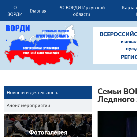
О
РО ВОРДИ Иркутской
Карта 
Главная
ВОРДИ
области
ВСЕРОССИЙС
и инва
нужд
РЕГИ
Семьи ВОР
Новости и деятельность
Ледяного 
Анонс мероприятий
Фотогалерея