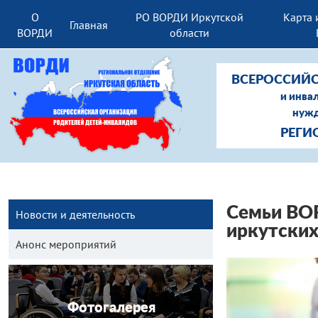
О
РО ВОРДИ Иркутской
Карта 
Главная
ВОРДИ
области
ВСЕРОССИЙС
и инва
нужд
РЕГИ
Семьи ВОР
Новости и деятельность
иркутских
Анонс мероприятий
Фотогалерея