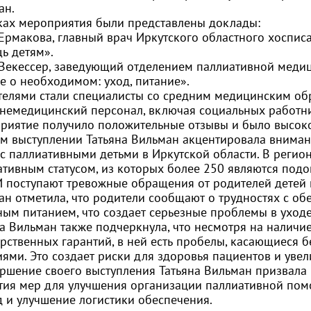
ан.
ках мероприятия были представлены доклады:
Ермакова, главный врач Иркутского областного хосписа
ь детям».
 Векессер, заведующий отделением паллиативной медиц
е о необходимом: уход, питание».
телями стали специалисты со средним медицинским об
 немедицинский персонал, включая социальных работник
риятие получило положительные отзывы и было высоко
ем выступлении Татьяна Вильман акцентировала вниман
 с паллиативными детьми в Иркутской области. В регио
ативным статусом, из которых более 250 являются по
 поступают тревожные обращения от родителей детей и
ан отметила, что родители сообщают о трудностях с о
ым питанием, что создает серьезные проблемы в уходе
на Вильман также подчеркнула, что несмотря на налич
арственных гарантий, в ней есть пробелы, касающиеся
ями. Это создает риски для здоровья пациентов и увел
ершение своего выступления Татьяна Вильман призвала
тия мер для улучшения организации паллиативной пом
д и улучшение логистики обеспечения.