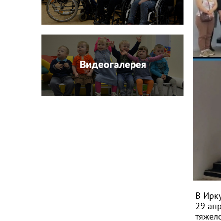
Видеогалерея
В Ирк
29 ап
тяжел