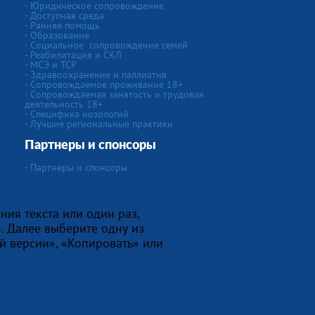
-
Юридическое сопровождение
- Доступная среда
- Ранняя помощь
- Образование
-
Социальное сопровождение семей
- Реабилитация и СКЛ
- МСЭ и ТСР
- Здравоохранение и паллиатив
- Сопровождаемое проживание 18+
- Сопровождаемая занятость и трудовая
деятельность 18+
-
Специфика нозологий
- Лучшие региональные практики
Партнеры и спонсоры
- Партнеры и спонсоры
ния текста или один раз,
. Далее выберите одну из
й версии», «Копировать» или