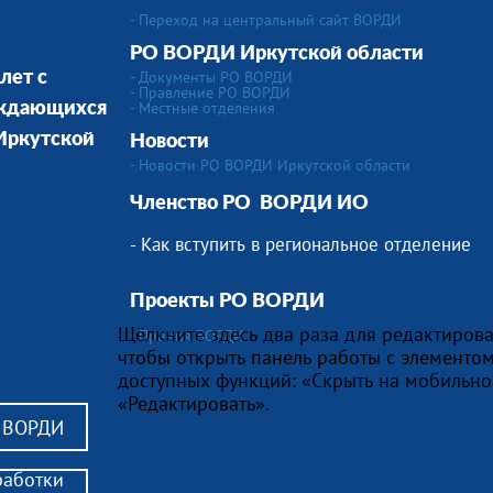
- Переход на центральный сайт ВОРДИ
РО ВОРДИ Иркутской области
- Документы РО ВОРДИ
лет с
- Правление РО ВОРДИ
-
Местные отделения
уждающихся
 Иркутской
Новости
- Новости РО ВОРДИ Иркутской области
Членство РО
ВОРДИ ИО
- Как вступить в региональное отделение
Проекты РО ВОРДИ
Щёлкните здесь два раза для редактирова
- Премия ВОРДИ
чтобы открыть панель работы с элементом
доступных функций: «Скрыть на мобильно
«Редактировать».
в ВОРДИ
работки