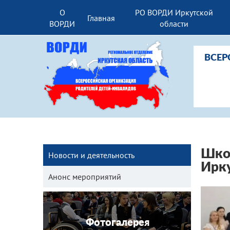
О
РО ВОРДИ Иркутской
Главная
ВОРДИ
области
ВСЕР
Школ
Новости и деятельность
Ирк
Анонс мероприятий
Фотогалерея