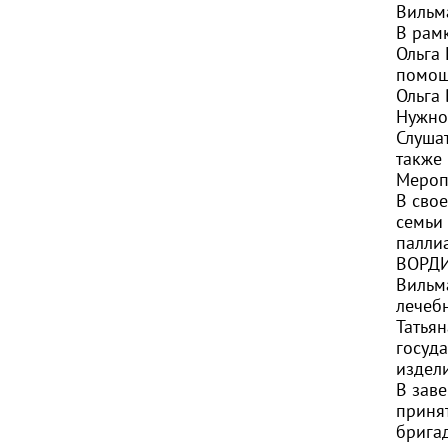
Вильм
В рам
Ольга 
помощ
Ольга
Нужно
Слуша
также
Мероп
В сво
семьи
палли
ВОРДИ
Вильм
лечебн
Татья
госуд
издели
В зав
приня
брига