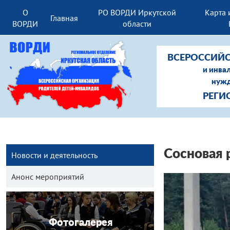
О
РО ВОРДИ Иркутской
Карта 
Главная
ВОРДИ
области
ВСЕРОССИЙС
и инва
нужд
РЕГИ
Сосновая
Новости и деятельность
Анонс мероприятий
Фотогалерея