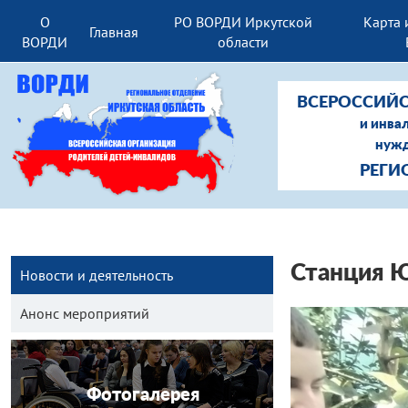
О
РО ВОРДИ Иркутской
Карта 
Главная
ВОРДИ
области
ВСЕРОССИЙС
и инва
нужд
РЕГИ
Станция 
Новости и деятельность
Анонс мероприятий
Фотогалерея