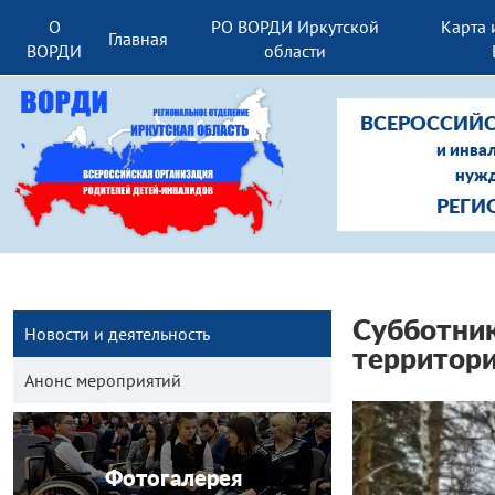
О
РО ВОРДИ Иркутской
Карта 
Главная
ВОРДИ
области
ВСЕРОССИЙС
и инва
нужд
РЕГИ
Субботник
Новости и деятельность
территор
Анонс мероприятий
Фотогалерея