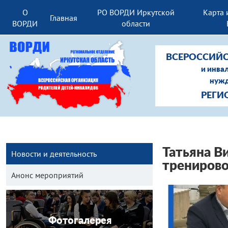
О
РО ВОРДИ Иркутской
Карта 
Главная
ВОРДИ
области
ВСЕРОССИЙС
и инва
нужд
РЕГИ
Татьяна В
Новости и деятельность
тренирово
Анонс мероприятий
Фотогалерея