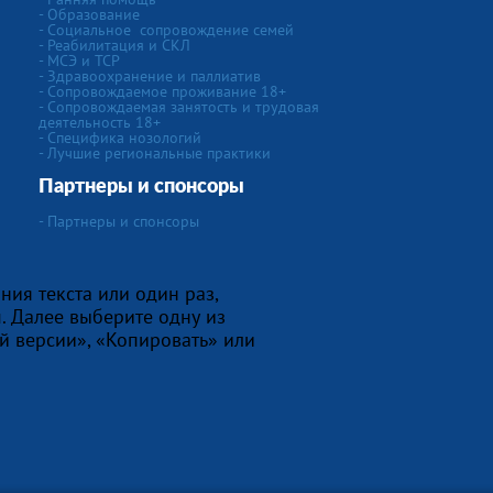
- Образование
-
Социальное сопровождение семей
- Реабилитация и СКЛ
- МСЭ и ТСР
- Здравоохранение и паллиатив
- Сопровождаемое проживание 18+
- Сопровождаемая занятость и трудовая
деятельность 18+
-
Специфика нозологий
- Лучшие региональные практики
Партнеры и спонсоры
- Партнеры и спонсоры
ния текста или один раз,
. Далее выберите одну из
й версии», «Копировать» или