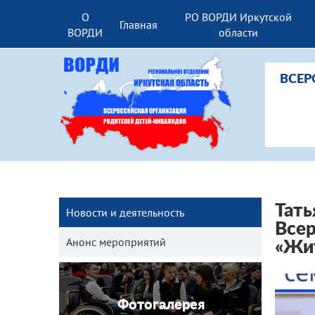
О
РО ВОРДИ Иркутской
Главная
ВОРДИ
области
ВСЕР
Тать
Новости и деятельность
Всер
Анонс мероприятий
«Жит
Фотогалерея