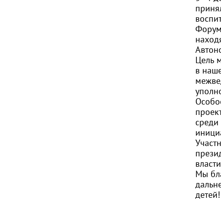
приня
воспи
Форум
наход
Автон
Цель 
в наш
межве
уполн
Особо
проек
среди
иници
Участ
прези
власти
Мы бл
дальн
детей!