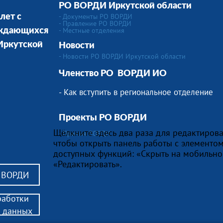
РО ВОРДИ Иркутской области
- Документы РО ВОРДИ
лет с
- Правление РО ВОРДИ
-
Местные отделения
уждающихся
 Иркутской
Новости
- Новости РО ВОРДИ Иркутской области
Членство РО
ВОРДИ ИО
- Как вступить в региональное отделение
Проекты РО ВОРДИ
Щёлкните здесь два раза для редактирова
- Премия ВОРДИ
чтобы открыть панель работы с элементом
доступных функций: «Скрыть на мобильно
«Редактировать».
в ВОРДИ
работки
 данных