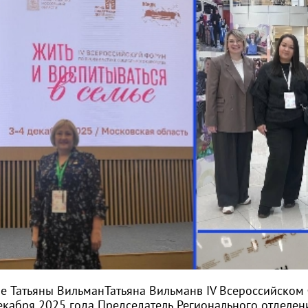
ие Татьяны Вильман
Татьяна Вильман
в IV Всероссийском
екабря 2025 года Председатель Регионального отделен