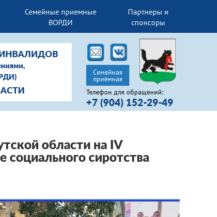
Семейные приемные
Партнеры и
ВОРДИ
спонсоры
-ИНВАЛИДОВ
ениями,
Семейная
ОРДИ)
приёмная
ЛАСТИ
Телефон для обращений:
+7 (904) 152-29-49
тской области на IV
 социального сиротства