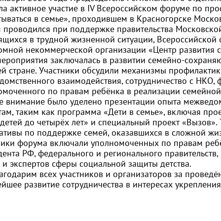
ла активное участие в IV Всероссийском форуме по про
тываться в семье», проходившем в Красногорске Москов
 проводился при поддержке правительства Московской
ящихся в трудной жизненной ситуации, Всероссийской 
омной некоммерческой организации «Центр развития с
мероприятия заключалась в развитии семейно-сохраня
ей стране. Участники обсудили механизмы профилактик
домственного взаимодействия, сотрудничество с НКО, 
омоченного по правам ребёнка в реализации семейной 
е внимание было уделено презентации опыта межведо
там, таким как программа «Дети в семье», включая про
 детей до четырёх лет» и специальный проект «Вызов»
ативы по поддержке семей, оказавшихся в сложной жи
ники форума включали уполномоченных по правам ребё
дента РФ, федерального и регионального правительств,
 и экспертов сферы социальной защиты детства.
агодарим всех участников и организаторов за провед
ейшее развитие сотрудничества в интересах укреплени