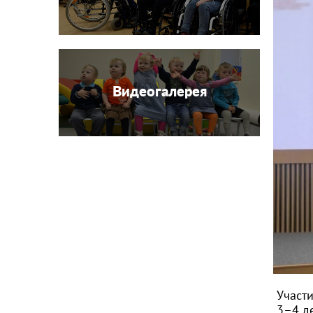
Видеогалерея
Участ
3–4 д