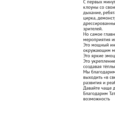
С первых минут
клоуны со свои
дыхание, ребя
цирка, демонст
дрессированны
зрителей.
Но самое главн
мероприятия и
Это мощный инс
окружающим ми
Это яркие эмоц
Это укреплени
создавая тёплы
Мы благодарим 
выходить «в св
развития и реа
Давайте чаще д
Благодарим Та
возможность