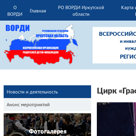
О
РО ВОРДИ Иркутской
Карта 
Главная
ВОРДИ
области
ВСЕРОССИЙС
и инва
нужд
РЕГИ
Цирк «Гра
Новости и деятельность
Анонс мероприятий
Фотогалерея