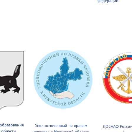
федерации
 образования
Уполномоченный по правам
ДОСААФ России
 области
человека в Иркутской области