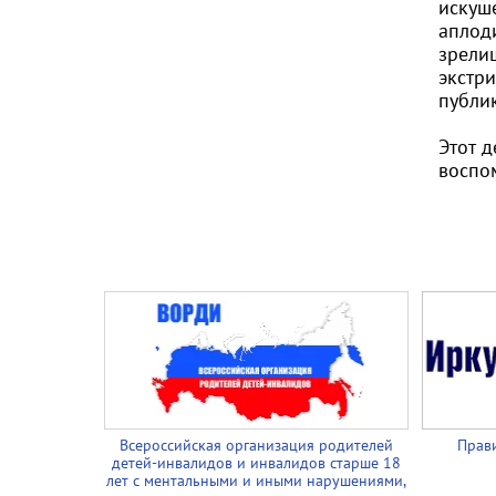
искуш
аплод
зрели
экстр
публи
Этот 
воспом
Всероссийская организация родителей
Прави
детей-инвалидов и инвалидов старше 18
лет с ментальными и иными нарушениями,