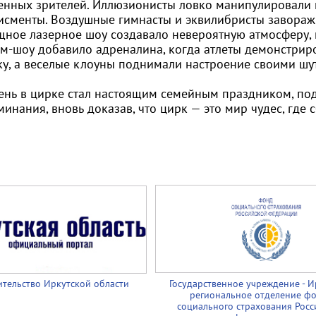
енных зрителей. Иллюзионисты ловко манипулировали 
исменты. Воздушные гимнасты и эквилибристы заворажи
щное лазерное шоу создавало невероятную атмосферу, 
им-шоу добавило адреналина, когда атлеты демонстрир
ку, а веселые клоуны поднимали настроение своими шу
день в цирке стал настоящим семейным праздником, по
инания, вновь доказав, что цирк — это мир чудес, где 
тельство Иркутской области
Государственное учреждение - И
региональное отделение ф
социального страхования Росс