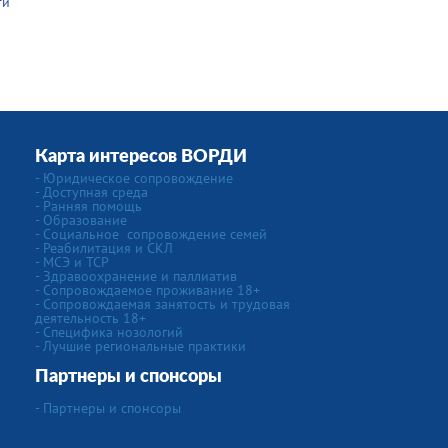
ти
Карта интересов ВОРДИ
-
Юридическое сопровождение
- Доступная среда
- Ранняя помощь
- Образование
-
Социальное сопровождение семей
- Реабилитация и СКЛ
- МСЭ и ТСР
- Здравоохранение и паллиатив
- Сопровождаемое проживание 18+
- Сопровождаемая занятость и трудовая
деятельность 18+
-
Специфика нозологий
- Лучшие региональные практики
Партнеры и спонсоры
- Партнеры и спонсоры