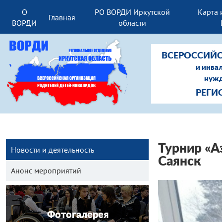
О
РО ВОРДИ Иркутской
Карта 
Главная
ВОРДИ
области
ВСЕРОССИЙС
и инва
нужд
РЕГИ
Турнир «А
Новости и деятельность
Саянск
Анонс мероприятий
Фотогалерея