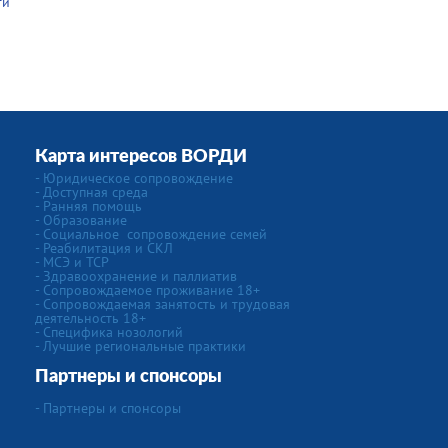
ти
Карта интересов ВОРДИ
-
Юридическое сопровождение
- Доступная среда
- Ранняя помощь
- Образование
-
Социальное сопровождение семей
- Реабилитация и СКЛ
- МСЭ и ТСР
- Здравоохранение и паллиатив
- Сопровождаемое проживание 18+
- Сопровождаемая занятость и трудовая
деятельность 18+
-
Специфика нозологий
- Лучшие региональные практики
Партнеры и спонсоры
- Партнеры и спонсоры