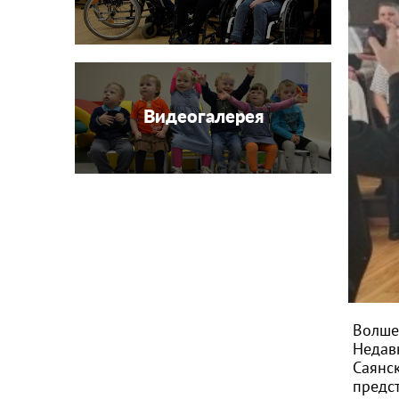
Видеогалерея
Волше
Недав
Саянс
предс