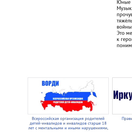
Юные а
Музык
прочу
тяжёл
войны
Это м
к гер
поним
Всероссийская организация родителей
Прави
детей-инвалидов и инвалидов старше 18
лет с ментальными и иными нарушениями,