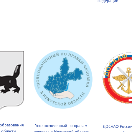
федерации
 образования
Уполномоченный по правам
ДОСААФ России
 области
человека в Иркутской области