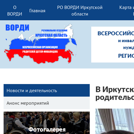
О
РО ВОРДИ Иркутской
Карта 
Главная
ВОРДИ
области
ВСЕРОССИЙС
и инва
нужд
РЕГИ
В Иркутск
Новости и деятельность
родительс
Анонс мероприятий
Фотогалерея