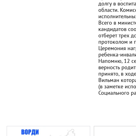
долгу в воспит
области. Комис
исполнительны
Всего в минист
кандидатов соо
отберет трех д
протоколом и 
Церемония наг
ребенка-инвали
Напомню, 12 с
верность родит
принято, в ход
Вильман котора
(в заметке исп
Социального ра