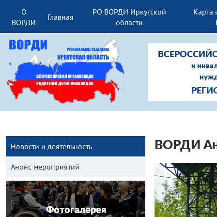
О
РО ВОРДИ Иркутской
Карта 
Главная
ВОРДИ
области
ВСЕРОССИЙС
и инва
нужд
РЕГИ
ВОРДИ Анг
Новости и деятельность
Анонс мероприятий
Фотогалерея