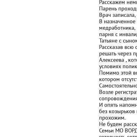
Расскажем немн
Парень проход
Врач записала,
В назначенное 
медработника, 
парня с инвали
Татьяне с сыно
Рассказав всю 
решать через 
Алексеева
, ко
условиях поли
Помимо этой во
котором отсутс
Самостоятельн
Возле регистра
сопровождения
И опять напомн
без козырьков 
прохожим.
Не будем расск
Семьи МО ВОРД
готовность сот