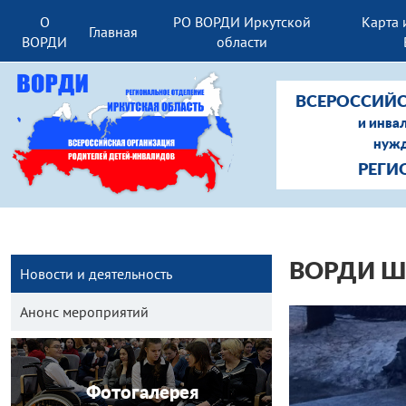
О
РО ВОРДИ Иркутской
Карта 
Главная
ВОРДИ
области
ВСЕРОССИЙС
и инва
нужд
РЕГИ
ВОРДИ Шел
Новости и деятельность
Анонс мероприятий
Фотогалерея