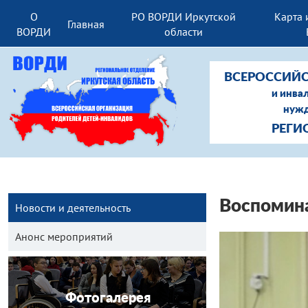
О
РО ВОРДИ Иркутской
Карта 
Главная
ВОРДИ
области
ВСЕРОССИЙС
и инва
нужд
РЕГИ
Воспомина
Новости и деятельность
Анонс мероприятий
Фотогалерея