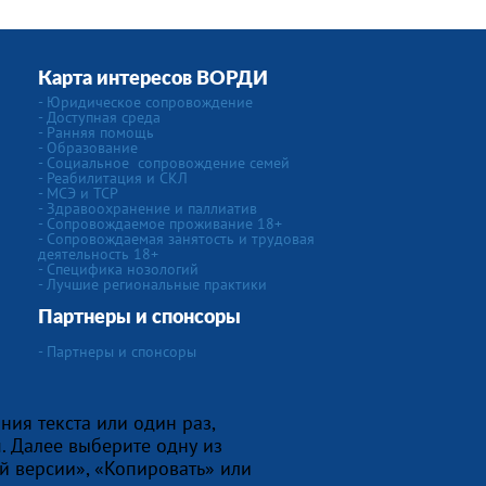
Карта интересов ВОРДИ
-
Юридическое сопровождение
- Доступная среда
- Ранняя помощь
- Образование
-
Социальное сопровождение семей
- Реабилитация и СКЛ
- МСЭ и ТСР
- Здравоохранение и паллиатив
- Сопровождаемое проживание 18+
- Сопровождаемая занятость и трудовая
деятельность 18+
-
Специфика нозологий
- Лучшие региональные практики
Партнеры и спонсоры
- Партнеры и спонсоры
ния текста или один раз,
. Далее выберите одну из
й версии», «Копировать» или