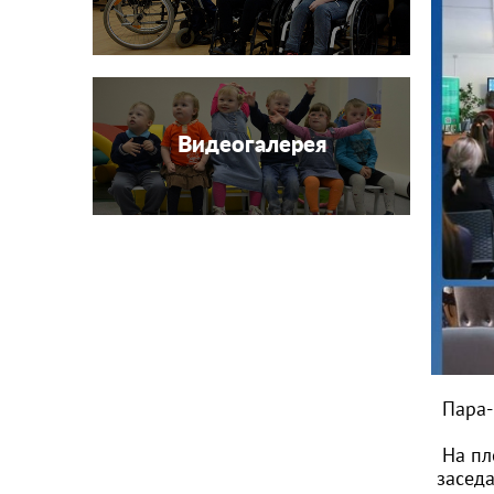
Видеогалерея
Пара-
На пл
засед