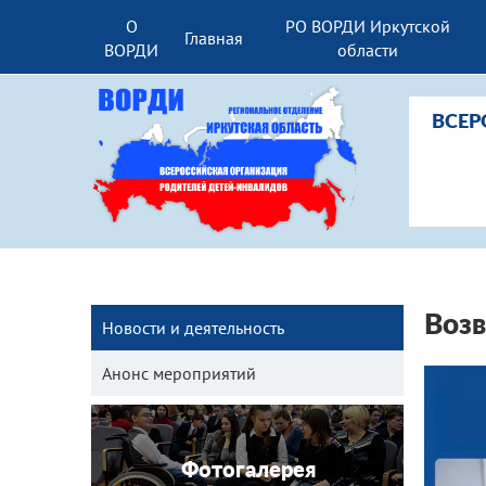
О
РО ВОРДИ Иркутской
Главная
ВОРДИ
области
ВСЕР
Возв
Новости и деятельность
Анонс мероприятий
Фотогалерея