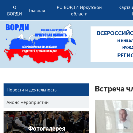
О
РО ВОРДИ Иркутской
Карта 
Главная
ВОРДИ
области
ВСЕРОССИЙС
и инва
нужд
РЕГИ
Встреча ч
Новости и деятельность
Анонс мероприятий
Фотогалерея