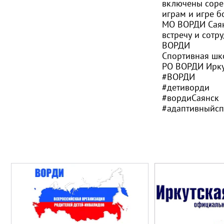
включены соре
играм и игре б
МО ВОРДИ Саян
встречу и сотр
ВОРДИ
Спортивная шко
РО ВОРДИ Иркут
#ВОРДИ
#детиворди
#вордиСаянск
#адаптивныйсп