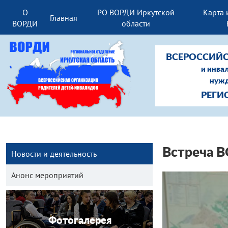
О
РО ВОРДИ Иркутской
Карта 
Главная
ВОРДИ
области
ВСЕРОССИЙС
и инва
нужд
РЕГИ
Встреча В
Новости и деятельность
Анонс мероприятий
Фотогалерея