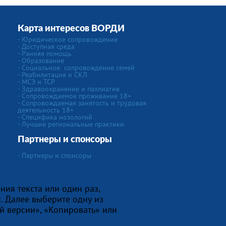
Карта интересов ВОРДИ
-
Юридическое сопровождение
- Доступная среда
- Ранняя помощь
- Образование
-
Социальное сопровождение семей
- Реабилитация и СКЛ
- МСЭ и ТСР
- Здравоохранение и паллиатив
- Сопровождаемое проживание 18+
- Сопровождаемая занятость и трудовая
деятельность 18+
-
Специфика нозологий
- Лучшие региональные практики
Партнеры и спонсоры
- Партнеры и спонсоры
ния текста или один раз,
. Далее выберите одну из
й версии», «Копировать» или