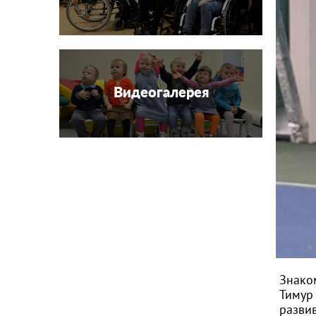
Видеогалерея
Знаком
Тимур 
развив