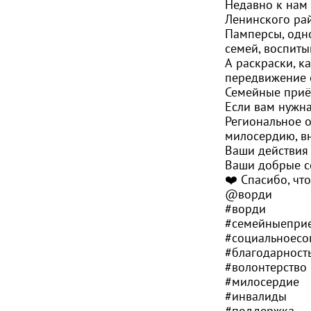
Недавно к нам 
Ленинского ра
Памперсы, одно
семей, воспиты
А раскраски, к
передвижение 
Семейные приё
Если вам нужна
Региональное о
милосердию, в
Ваши действия 
Ваши добрые с
❤️ Спасибо, что
@ворди
#ворди
#семейныепри
#социальноес
#благодарност
#волонтерство
#милосердие
#инвалиды
#поддержка