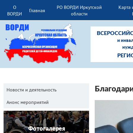
О
РО ВОРДИ Иркутской
Карта 
Главная
ВОРДИ
области
ВСЕРОССИЙС
и инва
нужд
РЕГИ
Благодари
Новости и деятельность
Анонс мероприятий
Фотогалерея