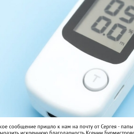
кое сообщение пришло к нам на почту от Сергея - папы
выразить искреннюю благодарность Ксении Бурмистров