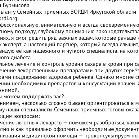
я Бурмисова
льтанту Семейных приёмных ВОРДИ Иркутской области
ordi.org
офессиональную, внимательную и всегда своевременную
тному подходу, глубокому пониманию законодательств
циях, я смог решить ряд важных задач, которые раньше
 эксперт, а настоящий партнёр, который всегда слыши
ендую её как надёжного и чуткого специалиста, на ко
ого диабета.
льное лечение и контроль уровня сахара в крови при 
ечение лекарственными препаратами при других серьё
рами поддержания здоровья ребенка. Однако многие се
ении необходимых препаратов и консультаций врачей.
енимой.
ы можем поддержать вас?
нимаем, насколько сложно бывает ориентироваться в 
му наши специалисты Семейных приёмных готовы оказ
ющим вопросам:
учение льготных лекарств — поможем разобраться, как
атно и как правильно оформить необходимые документ
анизация медицинской помощи — проконсультируем по п