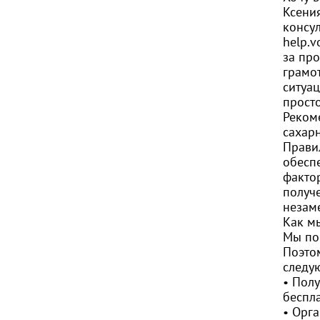
Ксени
консу
help.v
за пр
грамо
ситуа
просто
Реком
сахарн
Прави
обесп
факто
получ
незам
Как м
Мы по
Поэто
следу
• Пол
беспл
• Орг