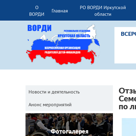
О
РО ВОРДИ Иркутской
Главная
ВОРДИ
области
ВСЕР
Отзы
Новости и деятельность
Сем
Анонс мероприятий
по л
Фотогалерея