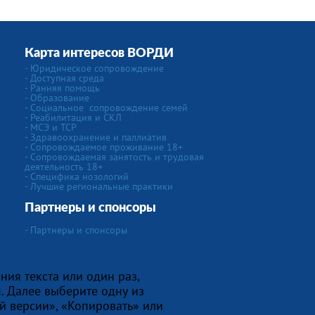
Карта интересов ВОРДИ
-
Юридическое сопровождение
- Доступная среда
- Ранняя помощь
- Образование
-
Социальное сопровождение семей
- Реабилитация и СКЛ
- МСЭ и ТСР
- Здравоохранение и паллиатив
- Сопровождаемое проживание 18+
- Сопровождаемая занятость и трудовая
деятельность 18+
-
Специфика нозологий
- Лучшие региональные практики
Партнеры и спонсоры
- Партнеры и спонсоры
ния текста или один раз,
. Далее выберите одну из
й версии», «Копировать» или